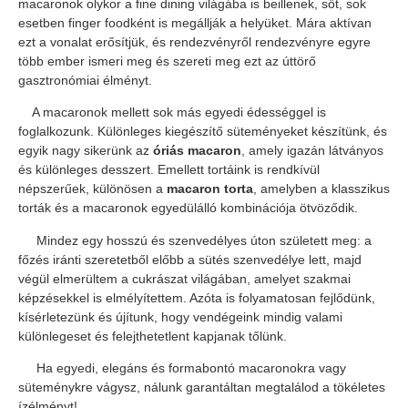
macaronok olykor a fine dining világába is beillenek, sőt, sok
esetben finger foodként is megállják a helyüket. Mára aktívan
ezt a vonalat erősítjük, és rendezvényről rendezvényre egyre
több ember ismeri meg és szereti meg ezt az úttörő
gasztronómiai élményt.
A macaronok mellett sok más egyedi édességgel is
foglalkozunk. Különleges kiegészítő süteményeket készítünk, és
egyik nagy sikerünk az
óriás macaron
, amely igazán látványos
és különleges desszert. Emellett tortáink is rendkívül
népszerűek, különösen a
macaron torta
, amelyben a klasszikus
torták és a macaronok egyedülálló kombinációja ötvöződik.
Mindez egy hosszú és szenvedélyes úton született meg: a
főzés iránti szeretetből előbb a sütés szenvedélye lett, majd
végül elmerültem a cukrászat világában, amelyet szakmai
képzésekkel is elmélyítettem. Azóta is folyamatosan fejlődünk,
kísérletezünk és újítunk, hogy vendégeink mindig valami
különlegeset és felejthetetlent kapjanak tőlünk.
Ha egyedi, elegáns és formabontó macaronokra vagy
süteménykre vágysz, nálunk garantáltan megtalálod a tökéletes
ízélményt!