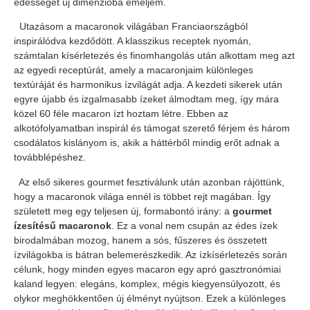
édességet új dimenzióba emeljem.
Utazásom a macaronok világában Franciaországból
inspirálódva kezdődött. A klasszikus receptek nyomán,
számtalan kísérletezés és finomhangolás után alkottam meg azt
az egyedi receptúrát, amely a macaronjaim különleges
textúráját és harmonikus ízvilágát adja. A kezdeti sikerek után
egyre újabb és izgalmasabb ízeket álmodtam meg, így mára
közel 60 féle macaron ízt hoztam létre. Ebben az
alkotófolyamatban inspirál és támogat szerető férjem és három
csodálatos kislányom is, akik a háttérből mindig erőt adnak a
továbblépéshez.
Az első sikeres gourmet fesztiválunk után azonban rájöttünk,
hogy a macaronok világa ennél is többet rejt magában. Így
született meg egy teljesen új, formabontó irány: a
gourmet
ízesítésű macaronok
. Ez a vonal nem csupán az édes ízek
birodalmában mozog, hanem a sós, fűszeres és összetett
ízvilágokba is bátran belemerészkedik. Az ízkísérletezés során
célunk, hogy minden egyes macaron egy apró gasztronómiai
kaland legyen: elegáns, komplex, mégis kiegyensúlyozott, és
olykor meghökkentően új élményt nyújtson. Ezek a különleges