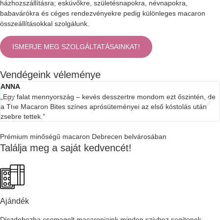
házhozszállításra; esküvőkre, születésnapokra, névnapokra,
babavárókra és céges rendezvényekre pedig különleges macaron
összeállításokkal szolgálunk.
ISMERJE MEG SZOLGÁLTATÁSAINKAT!
Vendégeink véleménye
ANNA
„Egy falat mennyország – kevés desszertre mondom ezt őszintén, de
a The Macaron Bites színes aprósüteményei az első kóstolás után
zsebre tettek.”
Prémium minőségű macaron Debrecen belvárosában
Találja meg a saját kedvencét!
Ajándék
Díszdobozba csomagolt macaronjaink minden szívhez segítenek