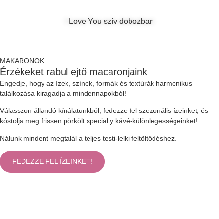
I Love You szív dobozban
MAKARONOK
Érzékeket rabul ejtő macaronjaink
Engedje, hogy az ízek, színek, formák és textúrák harmonikus
találkozása kiragadja a mindennapokból!
Válasszon állandó kínálatunkból, fedezze fel szezonális ízeinket, és
kóstolja meg frissen pörkölt specialty kávé-különlegességeinket!
Nálunk mindent megtalál a teljes testi-lelki feltöltődéshez.
FEDEZZE FEL ÍZEINKET!