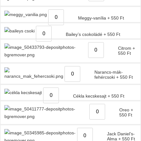
Meggy-vanília
+
550
Ft
Bailey’s csokoládé
+
550
Ft
Citrom
+
550
Ft
Narancs-mák-
fehércsoki
+
550
Ft
Cékla kecskesajt
+
550
Ft
Oreo
+
550
Ft
Jack Daniel’s-
Alma
+
550
Ft