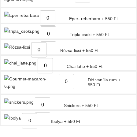
Eper- reberbara
+
550
Ft
Tripla csoki
+
550
Ft
Rózsa-licsi
+
550
Ft
Chai latte
+
550
Ft
Dió vanília rum
+
550
Ft
Snickers
+
550
Ft
Ibolya
+
550
Ft