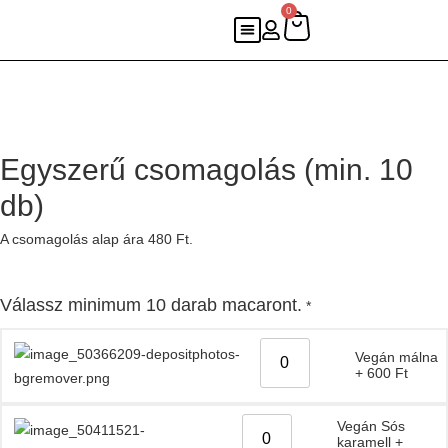
0
Egyszerű csomagolás (min. 10
db)
A csomagolás alap ára 480 Ft.
Válassz minimum 10 darab macaront.
*
Vegán málna
+
600
Ft
Vegán Sós
karamell
+