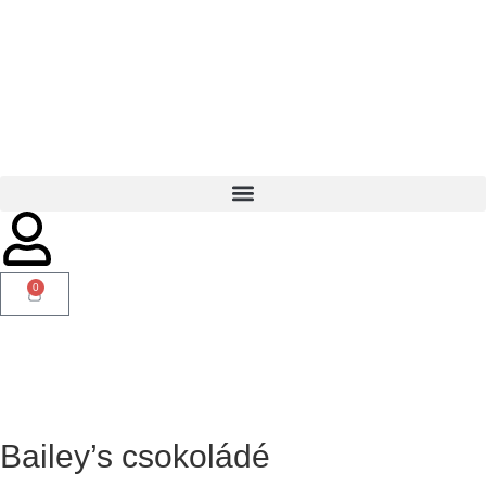
0
Bailey’s csokoládé