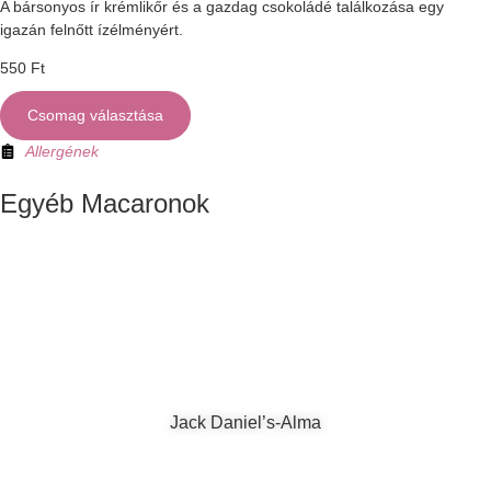
A bársonyos ír krémlikőr és a gazdag csokoládé találkozása egy
igazán felnőtt ízélményért.
550
Ft
Csomag választása
Allergének
Egyéb Macaronok
Jack Daniel’s-Alma