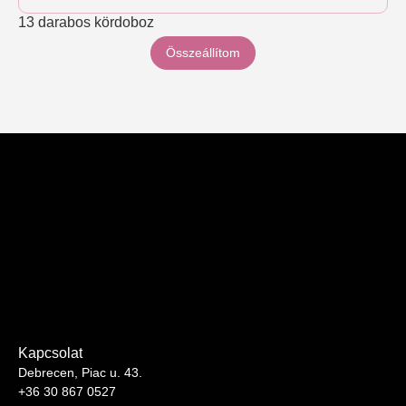
13 darabos kördoboz
Összeállítom
Kapcsolat
Debrecen, Piac u. 43.
+36 30 867 0527