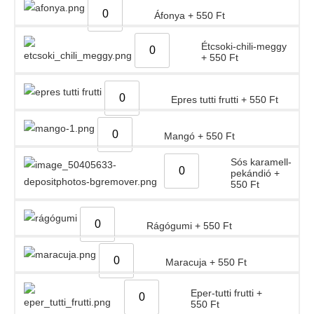
Áfonya
+
550
Ft
Étcsoki-chili-meggy
+
550
Ft
Epres tutti frutti
+
550
Ft
Mangó
+
550
Ft
Sós karamell-
pekándió
+
550
Ft
Rágógumi
+
550
Ft
Maracuja
+
550
Ft
Eper-tutti frutti
+
550
Ft