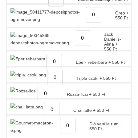
Oreo
+
550
Ft
Jack
Daniel’s-
Alma
+
550
Ft
Eper- reberbara
+
550
Ft
Tripla csoki
+
550
Ft
Rózsa-licsi
+
550
Ft
Chai latte
+
550
Ft
Dió vanília rum
+
550
Ft