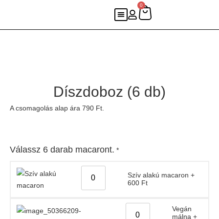
0
Díszdoboz (6 db)
A csomagolás alap ára 790 Ft.
Válassz 6 darab macaront.
*
Szív alakú macaron
+
600
Ft
Vegán
málna
+