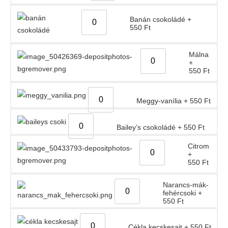
Banán csokoládé
+
550
Ft
Málna
+
550
Ft
Meggy-vanília
+
550
Ft
Bailey’s csokoládé
+
550
Ft
Citrom
+
550
Ft
Narancs-mák-
fehércsoki
+
550
Ft
Cékla kecskesajt
+
550
Ft