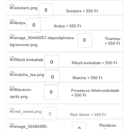
Snickers
+
550
Ft
Ibolya
+
550
Ft
Tiramisu
+
550
Ft
Ribizli-tonkabab
+
550
Ft
Matcha
+
550
Ft
Prossecco fehércsokoládé
+
550
Ft
Red Velvet
+
550
Ft
Pisztácia-